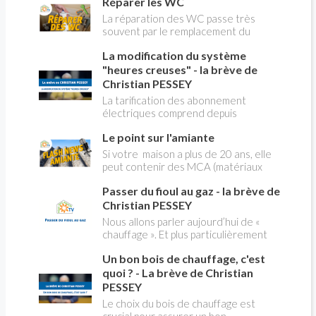
Réparer les WC
La réparation des WC passe très
souvent par le remplacement du
robinet flotteur. Tuto pour tout vous
La modification du système
expliquer
"heures creuses" - la brève de
Christian PESSEY
La tarification des abonnement
électriques comprend depuis
longtemps deux possibilités : heures
Le point sur l'amiante
pleines, heures creuses. Aujourd'hui
Christian PESSEY vous explique tout
Si votre maison a plus de 20 ans, elle
ce qu'il faut savoir sur la nouvelle
peut contenir des MCA (matériaux
modification du système "heures
contenant de l'amiante) ! Pas de
creuses" qui concerne près de 15
Passer du fioul au gaz - la brève de
panique, on fait le point dans notre
millions de Français !
flash news n°3 spéciale Amiante et
Christian PESSEY
ses dangers avec Christian Pessey
Nous allons parler aujourd’hui de «
chauffage ». Et plus particulièrement
du changement d’énergie. Nous allons
Un bon bois de chauffage, c'est
aborder l’abandon du fioul au profit du
gaz.
quoi ? - La brève de Christian
PESSEY
Le choix du bois de chauffage est