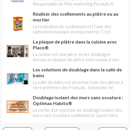
Responsable du Pôle marketing Produits &
Systèmes chez PLACO® , vous donnent tous
Réaliser des scellements au plâtre ou au
les conseils pour accrocher de lourdes charges
dans de la plaque de plâtre, et notamment
mortier
toutes les informations sur la plaque à haute
La réalisation de scellement est l'une des
résistance Habito®
opérations basique en maçonnerie. C’est
souvent en scellant que l’on se familiarise avec
La plaque de plâtre dans la cuisine avec
les produits de maçonnerie. Les scellements
peuvent être réalisés avec du plâtre , avec du
Placo®
mortier de ciment ordinaire ou avec des
La cuisine est une pièce où les doublages
produits spécifiques, spécialement formulés
muraux en plaque de plâtre sont soumis à des
pour ce type de réalisation.
contraintes spécifiques notamment au feu, à la
Les solutions de doublage dans la salle de
chaleur et à la résistance pour l'accrochage des
éléments. Les risques de chocs sont aussi
bains
importants. Deux types de plaques répondent à
La salle de bains est devenue l’une des pièces à
ces contraintes : Placoflam® pour le feu et la
vivre préférée des Français. Synonyme de
chaleur et Habito® pour l'accrochage des
bien-être, elle nécessite une vigilance optimale
éléments et contre les chocs.
Doublage isolant des murs sans ossature :
en matière de protection contre l’humidité.
Générée par les projections d’eau et les
Optimax Habito®
dégagements de vapeur , cette humidité altère
La sortie d'un système de doublage isolant des
la qualité et la durabilité des installations, et
murs sans ossature combinant le savoir-faire
peut devenir néfaste pour la santé. Il existe
de Placo et d'Isover sans ossature a été
une gamme complète de solutions de doublage
accueilli avec enthousiasme tant par les
pour préserver ce lieu de l'humidité.