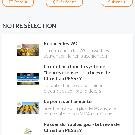
professionnels que par les particuliers
Retour
Précédent
Suivant
intéressé par la rénovation thermique des
logement. Le détail du dispositif permet d'en
mesurer le caractère révolutionnaire.
NOTRE SÉLECTION
Réparer les WC
La réparation des WC passe très
souvent par le remplacement du
robinet flotteur. Tuto pour tout vous
La modification du système
expliquer
"heures creuses" - la brève de
Christian PESSEY
La tarification des abonnement
électriques comprend depuis
longtemps deux possibilités : heures
Le point sur l'amiante
pleines, heures creuses. Aujourd'hui
Christian PESSEY vous explique tout
Si votre maison a plus de 20 ans, elle
ce qu'il faut savoir sur la nouvelle
peut contenir des MCA (matériaux
modification du système "heures
contenant de l'amiante) ! Pas de
creuses" qui concerne près de 15
Passer du fioul au gaz - la brève de
panique, on fait le point dans notre
millions de Français !
flash news n°3 spéciale Amiante et
Christian PESSEY