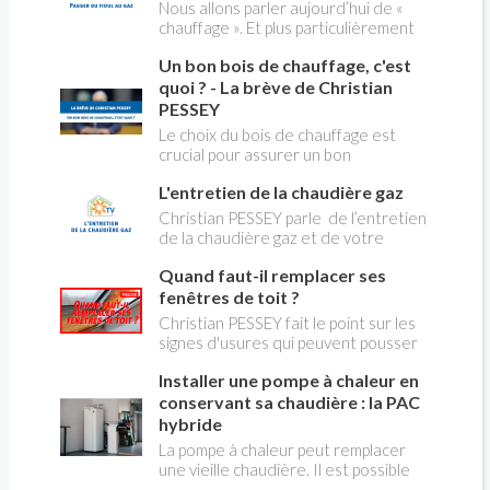
ses dangers avec Christian Pessey
Nous allons parler aujourd’hui de «
chauffage ». Et plus particulièrement
du changement d’énergie. Nous allons
Un bon bois de chauffage, c'est
aborder l’abandon du fioul au profit du
gaz.
quoi ? - La brève de Christian
PESSEY
Le choix du bois de chauffage est
crucial pour assurer un bon
rendement énergétique et limiter
L'entretien de la chaudière gaz
l'impact environnemental. Mais
comment reconnaître un bois de
Christian PESSEY parle de l’entretien
qualité ? Plusieurs critères entrent en
de la chaudière gaz et de votre
jeu : le type d'essence, le taux
système de chauffage central. Si vous
d'humidité, la densité et la saison de
Quand faut-il remplacer ses
avez un système par radiateurs ou un
coupe.
plancher chauffant, qui sont alimentés
fenêtres de toit ?
par une chaudière au gaz, vous devez
Christian PESSEY fait le point sur les
faire entretenir celle-ci une fois par
signes d'usures qui peuvent pousser
an, que vous soyez locataire ou
au remplacement des fenêtres de
propriétaire occupant. C’est la même
Installer une pompe à chaleur en
toit. En remplaçant vos fenêtre de toit
chose pour un chauffe-bains au gaz.
vous ferez des économies de
conservant sa chaudière : la PAC
C’est une obligation légale. Si vous ne
chauffage et vous améliorerez le
hybride
le faites pas, votre responsabilité
confort des combles qui en sont
La pompe à chaleur peut remplacer
pourra être engagée en cas
équipées.
une vieille chaudière. Il est possible
d’accident, et vous ne serez pas
aussi de combiner une PAC avec