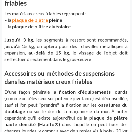
friables
Les matériaux creux friables regroupent:
– la
plaque de plâtre
pleine
– la
plaque de plâtre alvéolaire
Jusqu’à 3 kg
, les segments à ressort sont recommandés,
j
usqu’à 15 kg
, on optera pour des chevilles métalliques à
expansion,
au-delà de
15 kg
, le vissage de l’objet doit
s’effectuer directement dans le gros-œuvre
Accessoires ou méthodes de suspensions
dans les matériaux creux friables
D'une façon générale
la fixation d’équipements lourds
(comme un téléviseur sur potence pivotante) est déconseillée,
sauf si l'on peut "prendre" la fixation sur les
ossatures du
doublage
ou sur le dur de la maçonnerie du mur. À noter
cependant qu'il existe aujourd'hui de la
plaque de plâtre
haute densité (Habito®)
dans laquelle on peut fixer des
charges lourdes, y compris avec de simples vis à bois - 20 kg