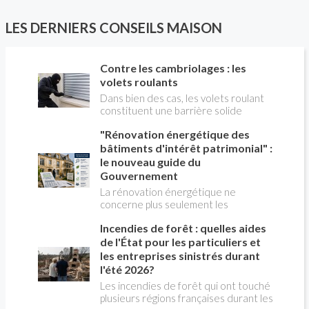
chaleur hybride". Comment ça marche?
Est-ce intéressant économiquement?
LES DERNIERS CONSEILS MAISON
Peut-on bénéficier d'aides comme le
CITE? Valérie LAPLAGNE, du Conseil
d'Administration de l' AFPAC
Contre les cambriolages : les
(Association Française pour les
volets roulants
Pompes à Chaleur), répond aux
questions de Christian PESSEY,
Dans bien des cas, les volets roulant
journaliste de la construction, en
constituent une barrière solide
charge de l'émission LA MAISON DE
contre les cambriolages. partant du
"Rénovation énergétique des
CHRISTIAN TV sur RÉNO-INFO-
principe qu'il est plus facile de
MAISON.com et les plateformes de
s'attaquer à des volets battants qu'à
bâtiments d'intérêt patrimonial" :
podcast.
des volets roulants, ils sont plus
le nouveau guide du
dissuasifs que ces derniers.
Gouvernement
La rénovation énergétique ne
concerne plus seulement les
logements récents ou les maisons
Incendies de forêt : quelles aides
individuelles. Les bâtiments anciens
présentant un intérêt patrimonial ,
de l'État pour les particuliers et
qu'ils soient protégés ou simplement
les entreprises sinistrés durant
remarquables par leur architecture,
l'été 2026?
sont eux aussi appelés à réduire leur
Les incendies de forêt qui ont touché
consommation d'énergie. Pour
plusieurs régions françaises durant les
accompagner les propriétaires et les