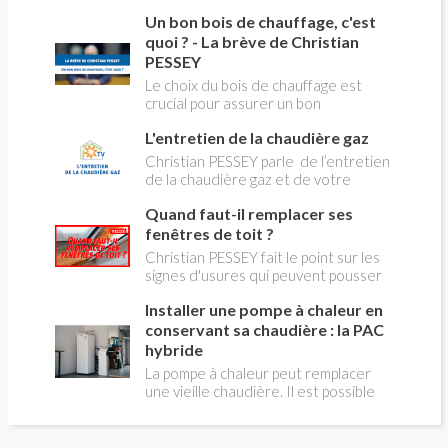
du changement d’énergie. Nous allons
Un bon bois de chauffage, c'est
aborder l’abandon du fioul au profit du
gaz.
quoi ? - La brève de Christian
PESSEY
Le choix du bois de chauffage est
crucial pour assurer un bon
rendement énergétique et limiter
L'entretien de la chaudière gaz
l'impact environnemental. Mais
comment reconnaître un bois de
Christian PESSEY parle de l’entretien
qualité ? Plusieurs critères entrent en
de la chaudière gaz et de votre
jeu : le type d'essence, le taux
système de chauffage central. Si vous
d'humidité, la densité et la saison de
Quand faut-il remplacer ses
avez un système par radiateurs ou un
coupe.
plancher chauffant, qui sont alimentés
fenêtres de toit ?
par une chaudière au gaz, vous devez
Christian PESSEY fait le point sur les
faire entretenir celle-ci une fois par
signes d'usures qui peuvent pousser
an, que vous soyez locataire ou
au remplacement des fenêtres de
propriétaire occupant. C’est la même
Installer une pompe à chaleur en
toit. En remplaçant vos fenêtre de toit
chose pour un chauffe-bains au gaz.
vous ferez des économies de
conservant sa chaudière : la PAC
C’est une obligation légale. Si vous ne
chauffage et vous améliorerez le
hybride
le faites pas, votre responsabilité
confort des combles qui en sont
La pompe à chaleur peut remplacer
pourra être engagée en cas
équipées.
une vieille chaudière. Il est possible
d’accident, et vous ne serez pas
aussi de combiner une PAC avec
couvert par votre assurance.
l'énergie initialement utilisée (gaz ou
fioul) : on parle alors de "pompe à