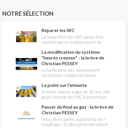
NOTRE SÉLECTION
Réparer les WC
La réparation des WC passe très
souvent par le remplacement du
robinet flotteur. Tuto pour tout vous
La modification du système
expliquer
"heures creuses" - la brève de
Christian PESSEY
La tarification des abonnement
électriques comprend depuis
longtemps deux possibilités : heures
Le point sur l'amiante
pleines, heures creuses. Aujourd'hui
Christian PESSEY vous explique tout
Si votre maison a plus de 20 ans, elle
ce qu'il faut savoir sur la nouvelle
peut contenir des MCA (matériaux
modification du système "heures
contenant de l'amiante) ! Pas de
creuses" qui concerne près de 15
Passer du fioul au gaz - la brève de
panique, on fait le point dans notre
millions de Français !
flash news n°3 spéciale Amiante et
Christian PESSEY
ses dangers avec Christian Pessey
Nous allons parler aujourd’hui de «
chauffage ». Et plus particulièrement