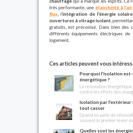
chauffage
qui a marqué les esprits. Ce 
très performante, une
étanchéité à l’ai
flux
, l’
intégration de l’énergie solaire
ouvertures à vitrage isolant
, permetta
gratuits, est préconisé. Dans bien des c
différents équipements électriques de 
logement.
Ces articles peuvent vous intéresse
Pourquoi l’isolation est-
énergétique ?
La rénovation énergétique 
contre les effets des chang
l'augmentation du coît des
Isolation par l’extérieur
priorité au changement de l
pompe à chaleur. Pourtant, l
tout casser
performante, ces équipemen
Quand on parle de rénovati
souvent le premier levier év
déperditions de chaleur se 
Quelles sont les énergi
en plus de particuliers chois