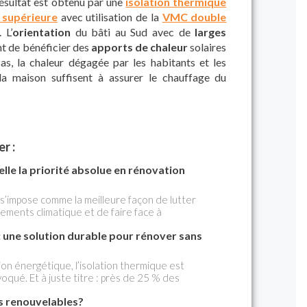
résultat est obtenu par une
isolation thermique
r supérieure
avec utilisation de la
VMC double
. L’
orientation
du bâti au Sud avec de
larges
nt de bénéficier des
apports de chaleur
solaires
as, la chaleur dégagée par les habitants et les
la maison suffisent à assurer le chauffage du
r :
elle la priorité absolue en rénovation
s’impose comme la meilleure façon de lutter
ements climatique et de faire face à
 énergies. Beaucoup de propriétaires donnent la
 : une solution durable pour rénover sans
eur leur système de chauffage ou d’installer une
es experts sont formels : sans une isolation
ts ne donnent pas leur plein potentiel.
on énergétique, l’isolation thermique est
oqué. Et à juste titre : près de 25 % des
font par les murs. Pour remédier à cela, de plus
es renouvelables?
issent l’isolation thermique par l’extérieur (ITE),