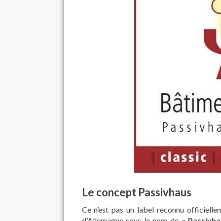
Le concept Passivhaus
Ce n’est pas un label reconnu officiell
d’Allemagne sous le nom de
« Passivha