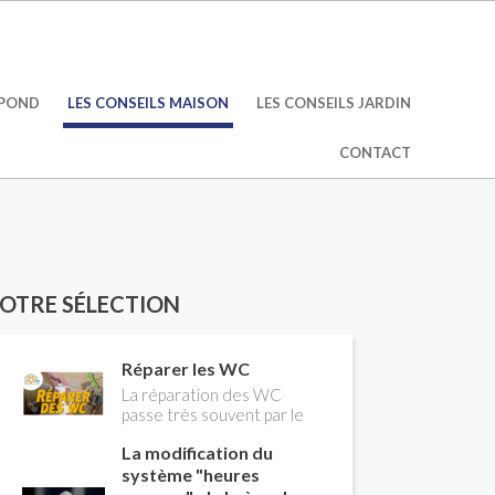
ÉPOND
LES CONSEILS MAISON
LES CONSEILS JARDIN
CONTACT
OTRE SÉLECTION
Réparer les WC
La réparation des WC
passe très souvent par le
remplacement du robinet
La modification du
flotteur. Tuto pour tout
vous expliquer
système "heures