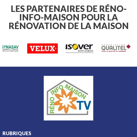
parfaitement à votre espace. Nos
astuces vous aideront à garder un
LES PARTENAIRES DE RÉNO-
rendu uniforme, résistant et
INFO-MAISON POUR LA
esthétique, sans que cela n'affecte la
beauté de votre extérieur.
RÉNOVATION DE LA MAISON
RUBRIQUES