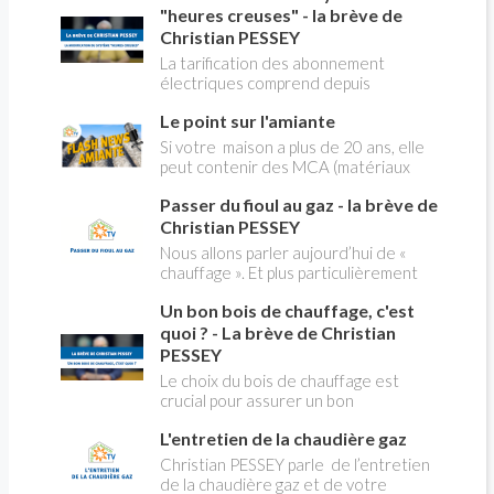
"heures creuses" - la brève de
Christian PESSEY
La tarification des abonnement
électriques comprend depuis
longtemps deux possibilités : heures
Le point sur l'amiante
pleines, heures creuses. Aujourd'hui
Christian PESSEY vous explique tout
Si votre maison a plus de 20 ans, elle
ce qu'il faut savoir sur la nouvelle
peut contenir des MCA (matériaux
modification du système "heures
contenant de l'amiante) ! Pas de
creuses" qui concerne près de 15
Passer du fioul au gaz - la brève de
panique, on fait le point dans notre
millions de Français !
flash news n°3 spéciale Amiante et
Christian PESSEY
ses dangers avec Christian Pessey
Nous allons parler aujourd’hui de «
chauffage ». Et plus particulièrement
du changement d’énergie. Nous allons
Un bon bois de chauffage, c'est
aborder l’abandon du fioul au profit du
gaz.
quoi ? - La brève de Christian
PESSEY
Le choix du bois de chauffage est
crucial pour assurer un bon
rendement énergétique et limiter
L'entretien de la chaudière gaz
l'impact environnemental. Mais
comment reconnaître un bois de
Christian PESSEY parle de l’entretien
qualité ? Plusieurs critères entrent en
de la chaudière gaz et de votre