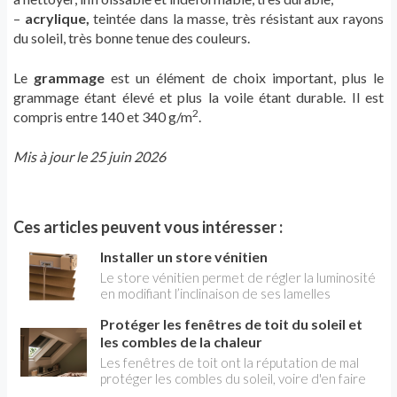
–
acrylique,
teintée dans la masse, très résistant aux rayons
du soleil, très bonne tenue des couleurs.
Le
grammage
est un élément de choix important, plus le
grammage étant élevé et plus la voile étant durable. Il est
2
compris entre 140 et 340 g/m
.
Mis à jour le 25 juin 2026
Ces articles peuvent vous intéresser :
Installer un store vénitien
Le store vénitien permet de régler la luminosité
en modifiant l’inclinaison de ses lamelles
horizontales ; celles-ci se replient par
Protéger les fenêtres de toit du soleil et
empilement dans un rail en “U” inversé qui se
fixe au-dessus de la fenêtre.
les combles de la chaleur
Les fenêtres de toit ont la réputation de mal
protéger les combles du soleil, voire d'en faire
une fournaise. C'est faux, car de multiples