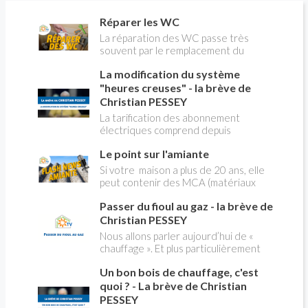
attentif peut semer ses fleurs et ses légumes,
Réparer les WC
bouturer, marcotter, diviser et greffer les
végétaux.
La réparation des WC passe très
souvent par le remplacement du
robinet flotteur. Tuto pour tout vous
La modification du système
expliquer
"heures creuses" - la brève de
Christian PESSEY
La tarification des abonnement
électriques comprend depuis
longtemps deux possibilités : heures
Le point sur l'amiante
pleines, heures creuses. Aujourd'hui
Christian PESSEY vous explique tout
Si votre maison a plus de 20 ans, elle
ce qu'il faut savoir sur la nouvelle
peut contenir des MCA (matériaux
modification du système "heures
contenant de l'amiante) ! Pas de
creuses" qui concerne près de 15
Passer du fioul au gaz - la brève de
panique, on fait le point dans notre
millions de Français !
flash news n°3 spéciale Amiante et
Christian PESSEY
ses dangers avec Christian Pessey
Nous allons parler aujourd’hui de «
chauffage ». Et plus particulièrement
du changement d’énergie. Nous allons
Un bon bois de chauffage, c'est
aborder l’abandon du fioul au profit du
gaz.
quoi ? - La brève de Christian
PESSEY