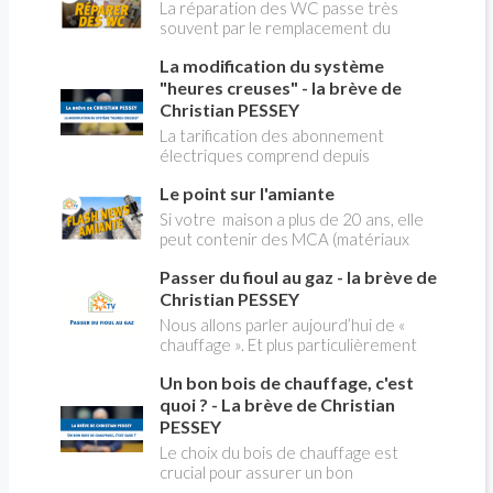
Gaspar pour le gaz, il n'a pas de nom et ne
La réparation des WC passe très
soulève aucune polémique.
souvent par le remplacement du
robinet flotteur. Tuto pour tout vous
La modification du système
expliquer
"heures creuses" - la brève de
Christian PESSEY
La tarification des abonnement
électriques comprend depuis
longtemps deux possibilités : heures
Le point sur l'amiante
pleines, heures creuses. Aujourd'hui
Christian PESSEY vous explique tout
Si votre maison a plus de 20 ans, elle
ce qu'il faut savoir sur la nouvelle
peut contenir des MCA (matériaux
modification du système "heures
contenant de l'amiante) ! Pas de
creuses" qui concerne près de 15
Passer du fioul au gaz - la brève de
panique, on fait le point dans notre
millions de Français !
flash news n°3 spéciale Amiante et
Christian PESSEY
ses dangers avec Christian Pessey
Nous allons parler aujourd’hui de «
chauffage ». Et plus particulièrement
du changement d’énergie. Nous allons
Un bon bois de chauffage, c'est
aborder l’abandon du fioul au profit du
gaz.
quoi ? - La brève de Christian
PESSEY
Le choix du bois de chauffage est
crucial pour assurer un bon
rendement énergétique et limiter