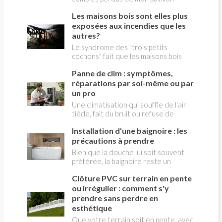
destinées à accompagner les
une référence pour mener des
construit en 1981 Je pense faire
particuliers, les entreprises et les
Les maisons bois sont elles plus
travaux performants tout en
installer de la ouate de cellulose à la
indépendants dans les semaines
préservant les qualités
place de la laine de verre vieillissante.
exposées aux incendies que les
suivant la catastrophe. Accélération
architecturales du bâti.
L’installateur répond aux normes
autres?
des indemnisations, reports de
d’épaisseur exigée (coefficient >7) et
Le syndrome des "trois petits
cotisations, aides financières
me dit que le poids de ce nouveau
cochons" fait que les maisons bois
d'urgence ou encore allègements
matériau est de 8kgs/m 2 . Sachant
sont considérées comme plus
fiscaux figurent parmi les principaux
que la charpente est composées de
Panne de clim : symptômes,
exposées aux incendies que les
dispositifs mis en place.
fermettes américaines espacées de
autres. Pourtant, le pompiers
réparations par soi-même ou par
60 cm, et que le plafond est en
déclarent généralement préférer
un pro
plaques de plâtre, épaisseur 13 mm,
intervenir dans l'incendie d'une
Une climatisation qui souffle de l'air
fixées sous les fermettes, sur
maison bois plutôt que dans une
tiède, fait du bruit ou refuse de
lesquelles viendra se poser la ouate
maison en "dur". Le bois en effet
démarrer ne signifie pas forcément
de cellulose, La structure est-elle
conserve sa rigidité plus longtemps et,
Installation d'une baignoire : les
qu'elle est hors service. Certaines
capable de supporter la nouvelle
quand il est attaqué par le feu, crée
pannes proviennent d'un simple
précautions à prendre
isolation? Régis
une croûte rigide qui protège la
manque d'entretien ou d'un réglage
Bien que la douche lui soit souvent
structure de la déformation et
inadapté, tandis que d'autres
préférée, la baignoire reste un
retarde les effets de l'incendie sur le
nécessitent l'intervention d'un
équipement sanitaire de confort
bois. Néanmoins, un certain nombre
spécialiste. Avant de contacter un
Clôture PVC sur terrain en pente
irremplaçable pour une salle de bain
de précautions sont à prendre pour
dépanneur, quelques vérifications
de qualité. Son installation n'est pas
ou irrégulier : comment s'y
renforcer cette résistance.
peuvent vous faire gagner du temps…
très compliquée.
prendre sans perdre en
et parfois éviter une facture
esthétique
importante.
Que votre terrain soit en pente, avec