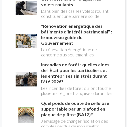
(Association Française pour les
volets roulants
Pompes à Chaleur), répond aux
questions de Christian PESSEY,
Dans bien des cas, les volets roulant
journaliste de la construction, en
constituent une barrière solide
charge de l'émission LA MAISON DE
contre les cambriolages. partant du
"Rénovation énergétique des
CHRISTIAN TV sur RÉNO-INFO-
principe qu'il est plus facile de
MAISON.com et les plateformes de
s'attaquer à des volets battants qu'à
bâtiments d'intérêt patrimonial" :
podcast.
des volets roulants, ils sont plus
le nouveau guide du
dissuasifs que ces derniers.
Gouvernement
La rénovation énergétique ne
concerne plus seulement les
logements récents ou les maisons
Incendies de forêt : quelles aides
individuelles. Les bâtiments anciens
présentant un intérêt patrimonial ,
de l'État pour les particuliers et
qu'ils soient protégés ou simplement
les entreprises sinistrés durant
remarquables par leur architecture,
l'été 2026?
sont eux aussi appelés à réduire leur
Les incendies de forêt qui ont touché
consommation d'énergie. Pour
plusieurs régions françaises durant les
accompagner les propriétaires et les
mois de juillet et août 2026 ont
professionnels, les ministères de la
Quel poids de ouate de cellulose
détruit des centaines d'habitations,
Culture et du Logement, avec le
d'exploitations agricoles et de locaux
supportable par un plafond en
Cerema, viennent de publier un Guide
professionnels. Face à l'ampleur des
plaque de plâtre (BA13)?
pratique sur la rénovation
dégâts, le gouvernement a annoncé
énergétique des bâtiments d'intérêt
J’envisage de changer l’isolation des
une série de mesures exceptionnelles
patrimonial . Ce document constitue
combles perdus de mon pavillon