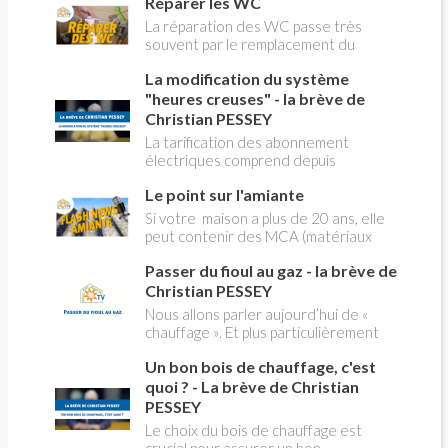
Réparer les WC
La réparation des WC passe très
souvent par le remplacement du
robinet flotteur. Tuto pour tout vous
La modification du système
expliquer
"heures creuses" - la brève de
Christian PESSEY
La tarification des abonnement
électriques comprend depuis
longtemps deux possibilités : heures
Le point sur l'amiante
pleines, heures creuses. Aujourd'hui
Christian PESSEY vous explique tout
Si votre maison a plus de 20 ans, elle
ce qu'il faut savoir sur la nouvelle
peut contenir des MCA (matériaux
modification du système "heures
contenant de l'amiante) ! Pas de
creuses" qui concerne près de 15
Passer du fioul au gaz - la brève de
panique, on fait le point dans notre
millions de Français !
flash news n°3 spéciale Amiante et
Christian PESSEY
ses dangers avec Christian Pessey
Nous allons parler aujourd’hui de «
chauffage ». Et plus particulièrement
du changement d’énergie. Nous allons
Un bon bois de chauffage, c'est
aborder l’abandon du fioul au profit du
gaz.
quoi ? - La brève de Christian
PESSEY
Le choix du bois de chauffage est