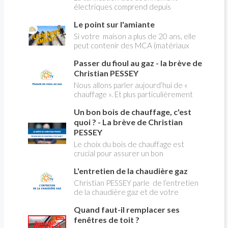
électriques comprend depuis
longtemps deux possibilités : heures
Le point sur l'amiante
pleines, heures creuses. Aujourd'hui
Christian PESSEY vous explique tout
Si votre maison a plus de 20 ans, elle
ce qu'il faut savoir sur la nouvelle
peut contenir des MCA (matériaux
modification du système "heures
contenant de l'amiante) ! Pas de
creuses" qui concerne près de 15
Passer du fioul au gaz - la brève de
panique, on fait le point dans notre
millions de Français !
flash news n°3 spéciale Amiante et
Christian PESSEY
ses dangers avec Christian Pessey
Nous allons parler aujourd’hui de «
chauffage ». Et plus particulièrement
du changement d’énergie. Nous allons
Un bon bois de chauffage, c'est
aborder l’abandon du fioul au profit du
gaz.
quoi ? - La brève de Christian
PESSEY
Le choix du bois de chauffage est
crucial pour assurer un bon
rendement énergétique et limiter
L'entretien de la chaudière gaz
l'impact environnemental. Mais
comment reconnaître un bois de
Christian PESSEY parle de l’entretien
qualité ? Plusieurs critères entrent en
de la chaudière gaz et de votre
jeu : le type d'essence, le taux
système de chauffage central. Si vous
d'humidité, la densité et la saison de
Quand faut-il remplacer ses
avez un système par radiateurs ou un
coupe.
plancher chauffant, qui sont alimentés
fenêtres de toit ?