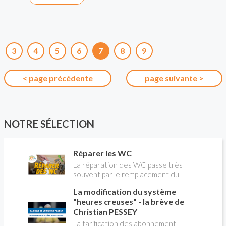
3
4
5
6
7
8
9
< page précédente
page suivante >
NOTRE SÉLECTION
Réparer les WC
La réparation des WC passe très
souvent par le remplacement du
robinet flotteur. Tuto pour tout vous
La modification du système
expliquer
"heures creuses" - la brève de
Christian PESSEY
La tarification des abonnement