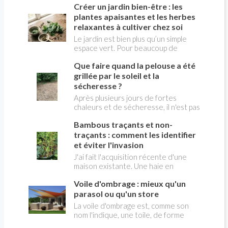
Créer un jardin bien-être : les
commun : découvrez comment poser
une clôture en PVC qui s'ajuste
plantes apaisantes et les herbes
parfaitement à votre espace. Nos
relaxantes à cultiver chez soi
astuces vous aideront à garder un
Le jardin est bien plus qu’un simple
rendu uniforme, résistant et
espace vert. Pour beaucoup de
esthétique, sans que cela n'affecte la
personnes, il représente un lieu où l’on
beauté de votre extérieur.
Que faire quand la pelouse a été
peut se détendre, ralentir le rythme
et se reconnecter avec la nature. En
grillée par le soleil et la
choisissant les bonnes plantes, il est
sécheresse ?
possible de créer un véritable jardin
Après plusieurs jours de fortes
bien-être, rempli de parfums délicats
chaleurs et de sécheresse, il n'est pas
et d’arômes agréables qui invitent à la
rare de voir sa pelouse virer au jaune
relaxation. Les herbes aromatiques et
Bambous traçants et non-
ou au brun. Ce spectacle peut sembler
les plantes traditionnelles sont
inquiétant, mais il ne signifie pas
traçants : comment les identifier
particulièrement appréciées, car elles
forcément que le gazon de la pelouse
et éviter l'invasion
embellissent le jardin tout en pouvant
est mort. Dans la plupart des cas,
J'ai fait l'acquisition récente d'une
être récoltées pour préparer des
l'herbe entre simplement en
maison existante. Une haie en
infusions maison. Quelques
dormance pour survivre au manque
bambous est en place. J'ai un double
aménagements simples suffisent pour
d'eau. Cette réaction naturelle lui
Voile d'ombrage : mieux qu'un
questionnement. Il existe deux tailles
transformer un coin extérieur en un
permet de limiter sa consommation
de bambous, on me dit que les les plus
parasol ou qu'un store
espace dédié au calme et à la sérénité
d'énergie en attendant des
grands sont des bambous "traçants" ;
La voile d'ombrage est, comme son
conditions plus favorables.
• comment les identifier avec
nom l'indique, une toile, de forme
certitude? • comment éradiquer les
triangulaire ,rappelant une voile de