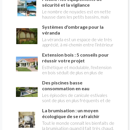
est menacée, quand ce ne sont pas
finissent tous par avoir besoin d'un
sécurité et la vigilance
nos propres vies. Un certain nombre
coup de jeune. Le bardage composite
Le nombre de noyades est en nette
de précautions s'imposent.
pourrait bien être la solution moderne
hausse dans les petits bassins, mais
que vous cherchez pour transformer
surtout dans les lieux de baignade plus
votre maison.
Systèmes d'ombrage pour la
ou moins improvisés. Notez cependant
que c’est dans les piscines que l’on se
véranda
noie le moins puisqu’on ne compte 26
La véranda est un espace de vie très
% des noyades en bassins privés! Les
apprécié, à mi-chemin entre l’intérieur
règles de sécurité obligatoires qui y
et l’extérieur. Lumineuse et ouverte
sont appliquées y sont certainement
Extension bois : 5 conseils pour
sur le jardin, elle peut vite devenir
pour beaucoup.
étouffante l'été sans une protection
réussir votre projet
solaire adaptée. Quels types
Esthétique et modulable, l'extension
d’ombrages installer pour profiter de
en bois séduit de plus en plus de
sa véranda toute l’année, sans
propriétaires en quête d'espace et de
surchauffe ni éblouissement ? Voici un
Des piscines basse
confort. Un choix judicieux pour
tour d’horizon des meilleures
valoriser votre habitat, à condition de
consommation en eau
solutions.
bien préparer votre projet en amont.
Les épisodes de canicule estivales
Voici 5 conseils pour le réussir !
sont de plus en plus fréquents et de
plus en plus intenses, avec des
La brumisation : un moyen
températures frôlant les 40°C. Une
période pesante, durant laquelle la
écologique de se rafraîchir
piscine est une source de fraicheur
Tout le monde connaît les bienfaits de
très appréciée des adultes et des
la brumisation quand il fait très chaud.