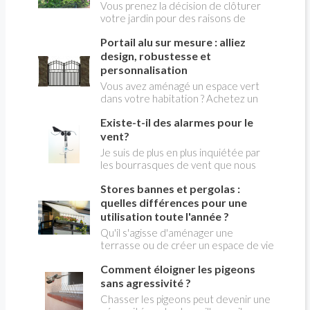
Vous prenez la décision de clôturer
en progression de +12,7 % sur 12
votre jardin pour des raisons de
mois (à juillet 2024) dans les magasins
sécurité et d’esthétisme. Bien
de bricolage2, témoignant de l’intérêt
Portail alu sur mesure : alliez
évidemment, vous avez le désir de
des consommateurs pour se protéger.
respecter la réglementation locale.
design, robustesse et
Pour répondre à leurs attentes, la
De ce fait, prenez les informations
personnalisation
marque française KPRO - experte de
préalables auprès de votre mairie afin
Vous avez aménagé un espace vert
la lutte contre les insectes nuisibles -
de connaître les obligations légales.
dans votre habitation ? Achetez un
lance un piège anti-moustiques
Après quoi, l’orientation vers un type
portail de jardin sur-mesure afin de le
innovant, sans odeur et sans
de clôture sera bien évidemment plus
Existe-t-il des alarmes pour le
délimiter. Concernant le matériau,
insecticide.
simple.
l’aluminium se distingue pour sa
vent?
robustesse, sa facilité d’entretien et
Je suis de plus en plus inquiétée par
ses options de personnalisation.
les bourrasques de vent que nous
subissons sur la côte bretonne.
Stores bannes et pergolas :
Existe-t-il des alarmes connectées
pour indiquer la vitesse du vent?
quelles différences pour une
Jeanne
utilisation toute l'année ?
Qu'il s'agisse d'aménager une
terrasse ou de créer un espace de vie
extérieur confortable, les solutions
Comment éloigner les pigeons
d'ombrage modernes s'imposent
comme de véritables alliées. Stores
sans agressivité ?
bannes et pergolas offrent des
Chasser les pigeons peut devenir une
alternatives élégantes et pratiques