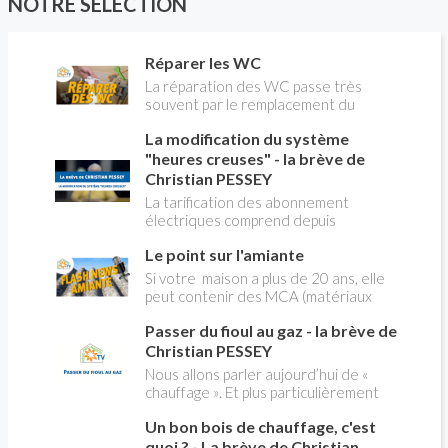
NOTRE SÉLECTION
Réparer les WC
La réparation des WC passe très
souvent par le remplacement du
robinet flotteur. Tuto pour tout vous
La modification du système
expliquer
"heures creuses" - la brève de
Christian PESSEY
La tarification des abonnement
électriques comprend depuis
longtemps deux possibilités : heures
Le point sur l'amiante
pleines, heures creuses. Aujourd'hui
Christian PESSEY vous explique tout
Si votre maison a plus de 20 ans, elle
ce qu'il faut savoir sur la nouvelle
peut contenir des MCA (matériaux
modification du système "heures
contenant de l'amiante) ! Pas de
creuses" qui concerne près de 15
Passer du fioul au gaz - la brève de
panique, on fait le point dans notre
millions de Français !
flash news n°3 spéciale Amiante et
Christian PESSEY
ses dangers avec Christian Pessey
Nous allons parler aujourd’hui de «
chauffage ». Et plus particulièrement
du changement d’énergie. Nous allons
Un bon bois de chauffage, c'est
aborder l’abandon du fioul au profit du
gaz.
quoi ? - La brève de Christian