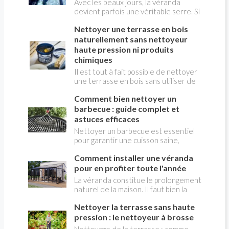
Avec les beaux jours, la véranda
une sélection.
devient parfois une véritable serre. Si
elle est idéale pour profiter de la
Nettoyer une terrasse en bois
lumière naturelle, elle peut
rapidement devenir invivable lors des
naturellement sans nettoyeur
fortes chaleurs. Heureusement, il
haute pression ni produits
existe plusieurs solutions simples et
chimiques
efficaces pour garder une véranda
Il est tout à fait possible de nettoyer
fraîche même en pleine canicule.
une terrasse en bois sans utiliser de
produits chimiques agressifs ni
Comment bien nettoyer un
d'équipement puissant comme un
nettoyeur haute pression, tout en
barbecue : guide complet et
respectant l’environnement et la
astuces efficaces
durabilité du bois. Voici une méthode
Nettoyer un barbecue est essentiel
simple, naturelle et efficace, basée sur
pour garantir une cuisson saine,
des astuces maison et des
prolonger la durée de vie de l’appareil
ingrédients faciles à trouver, pour
Comment installer une véranda
et éviter les mauvaises odeurs. Que
entretenir leur terrasse en douceur.
vous ayez un barbecue à gaz, à
pour en profiter toute l'année
charbon ou électrique, un bon
La véranda constitue le prolongement
entretien après chaque utilisation
naturel de la maison. Il faut bien la
vous permettra de profiter pleinement
choisir . Elle est par nature lumineuse
de vos grillades. Voici un guide complet
Nettoyer la terrasse sans haute
et elle en améliore le confort autant
pour savoir comment bien nettoyer un
que l’esthétique. Son implantation doit
pression : le nettoyeur à brosse
barbecue rapidement et efficacement.
profiter à l’éclairement naturel de la
Nettoyage de la terrasse : comme