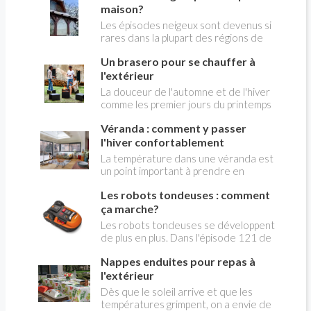
autour de votre maison. Un certain
maison?
nombre d'actions sont à prendre en
Les épisodes neigeux sont devenus si
compte.
rares dans la plupart des régions de
plaine que l'on est pris au dépourvu
Un brasero pour se chauffer à
quand une quantité significative de
neige se met à tomber. La maison est
l'extérieur
exposée à un certains nombre de
La douceur de l'automne et de l'hiver
problèmes.
comme les premier jours du printemps
permettent de profiter du jardin, de la
Véranda : comment y passer
terrasse et du balcon permettent de
s'y réunir autour d'un braséro.
l'hiver confortablement
La température dans une véranda est
un point important à prendre en
compte avant de se lancer dans un
Les robots tondeuses : comment
projet de construction. En effet, la
véranda est une pièce
ça marche?
majoritairement composée de vitrage
Les robots tondeuses se développent
et les risques de déperdition de
de plus en plus. Dans l'épisode 121 de
chaleur sont donc bien présents. Plus
l'émission Web-TV-réseaux sociaux-
encore, historiquement les vérandas
Nappes enduites pour repas à
podcast LA MAISON DE CHRISTIAN, a
n’étaient pas conçues pour être
été diffusée l'interview vidéo de
l'extérieur
utilisées toute l’année. A l’approche
Joeffrey FERETTE, directeur
Dès que le soleil arrive et que les
de l’hiver, lorsque les premiers frimas
marketing et e-commerce chez Worx
températures grimpent, on a envie de
s’installent, beaucoup d’entre nous