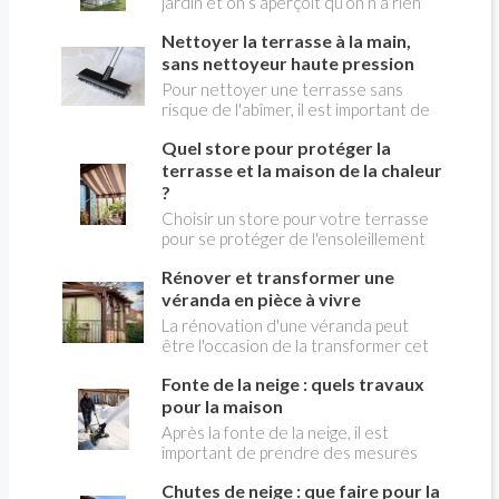
jardin et on s’aperçoit qu’on n’a rien
réhabiliter, les curer, en utiliser l'eau
pour ranger le matériel : chaises
et pour quelle utilisation. Cet article
Nettoyer la terrasse à la main,
pliantes, desserte, BBQ, mais aussi
répond à ces questions.
outils de jardinage. Vous auriez bien
sans nettoyeur haute pression
besoin d’un abri de jardin que vous
Pour nettoyer une terrasse sans
monterez éventuellement vous-même
risque de l'abîmer, il est important de
.
choisir les bonnes méthodes et les
Quel store pour protéger la
bons produits en fonction du matériau
de votre terrasse (bois, pierre, béton,
terrasse et la maison de la chaleur
carrelage, etc.). On peut se passer
?
d'un nettoyeur haute pression qui, mal
Choisir un store pour votre terrasse
utilisé, risque d'abîmer la terrasse. Il
pour se protéger de l'ensoleillement
existe des nettoyeurs mécaniques à
passe par la prise en compte de
brosse . Testez toujours vos produits
Rénover et transformer une
plusieurs facteurs pour bien le choisir
de nettoyage sur une petite surface
en fonction de vos besoins et de vos
véranda en pièce à vivre
discrète avant de nettoyer toute la
préférences. La nécessité d'un
La rénovation d'une véranda peut
terrasse.
protection de la maison contre la
être l'occasion de la transformer cet
hausse des températures extérieures
espace en une pièce agréable et
liées à l'ensoleillement va devenir un
Fonte de la neige : quels travaux
fonctionnelle, véritable extension de
point crucial de confort dans les
votre maison. Un certain nombre
pour la maison
prochaines années.
d'étapes sont à prendre en compte
Après la fonte de la neige, il est
pour ce projet.
important de prendre des mesures
pour prévenir les dommages
Chutes de neige : que faire pour la
potentiels et pour assurer la sécurité